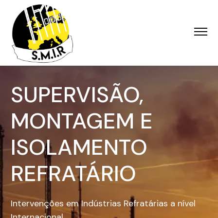
Sobre a Empresa
SUPERVISÃO,
Serviços
Áreas de Atuação
MONTAGEM E
Contactos
ISOLAMENTO
EN
REFRATÁRIO
FR
Intervenções em Indústrias Refratárias a nível
Internacional